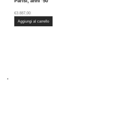
Parisi, anni ’50
€
3.887,00
Aggiungi al carrello