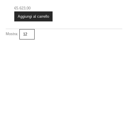
€
5.623,00
Aggiungi al carrello
Mostra:
+39 338 447 1015