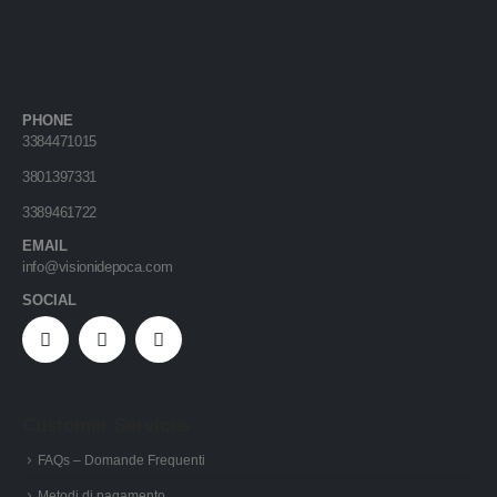
PHONE
3384471015
3801397331
3389461722
EMAIL
info@visionidepoca.com
SOCIAL
Customer Services
FAQs – Domande Frequenti
Metodi di pagamento