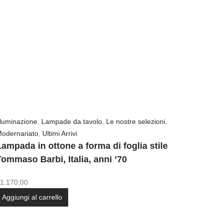
lluminazione
,
Lampade da tavolo
,
Le nostre selezioni
,
odernariato
,
Ultimi Arrivi
Lampada in ottone a forma di foglia stile
Tommaso Barbi, Italia, anni ’70
1.170,00
Aggiungi al carrello