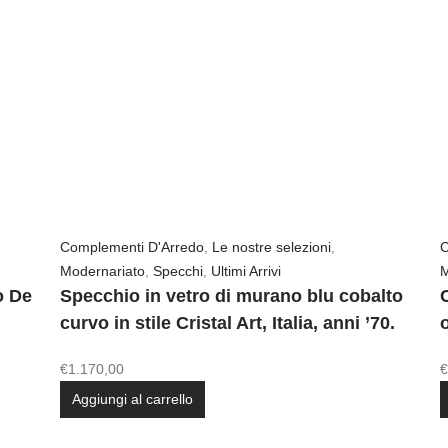
Complementi D'Arredo
,
Le nostre selezioni
,
C
Modernariato
,
Specchi
,
Ultimi Arrivi
M
o De
Specchio in vetro di murano blu cobalto
curvo in stile Cristal Art, Italia, anni ’70.
€
1.170,00
€
Aggiungi al carrello