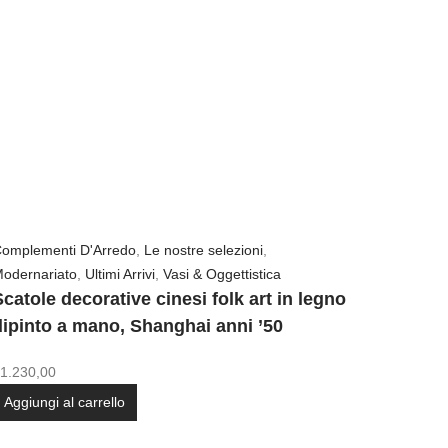
omplementi D'Arredo
,
Le nostre selezioni
,
odernariato
,
Ultimi Arrivi
,
Vasi & Oggettistica
catole decorative cinesi folk art in legno
dipinto a mano, Shanghai anni ’50
1.230,00
Aggiungi al carrello