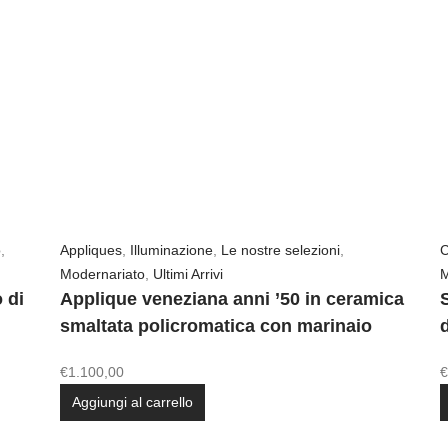
o
,
Appliques
,
Illuminazione
,
Le nostre selezioni
,
C
Modernariato
,
Ultimi Arrivi
M
 di
Applique veneziana anni ’50 in ceramica
S
smaltata policromatica con marinaio
€
1.100,00
€
Aggiungi al carrello