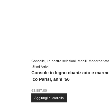
Consolle
,
Le nostre selezioni
,
Mobili
,
Modernariat
Ultimi Arrivi
Console in legno ebanizzato e marmo
Ico Parisi, anni ’50
€
3.887,00
Aggiungi al carrello