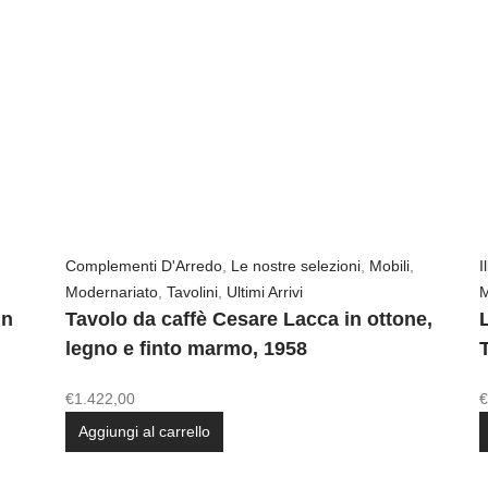
Complementi D'Arredo
,
Le nostre selezioni
,
Mobili
,
I
Modernariato
,
Tavolini
,
Ultimi Arrivi
M
in
Tavolo da caffè Cesare Lacca in ottone,
legno e finto marmo, 1958
€
1.422,00
€
Aggiungi al carrello