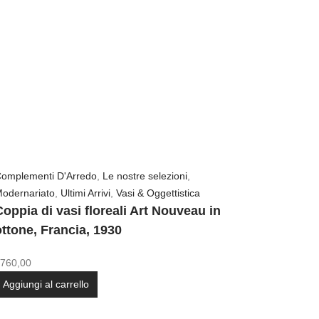
omplementi D'Arredo
,
Le nostre selezioni
,
odernariato
,
Ultimi Arrivi
,
Vasi & Oggettistica
Coppia di vasi floreali Art Nouveau in
ottone, Francia, 1930
760,00
Aggiungi al carrello