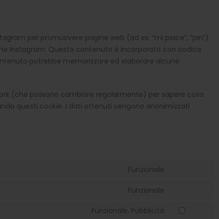
nstagram per promuovere pagine web (ad es. “mi piace”, “pin”)
come Instagram. Questo contenuto è incorporato con codice
contenuto potrebbe memorizzare ed elaborare alcune
network (che possono cambiare regolarmente) per sapere cosa
ando questi cookie. I dati ottenuti vengono anonimizzati
Funzionale
Consent
to
Funzionale
Consent
service
to
wordpress
Funzionale, Pubblicità
Consent
service