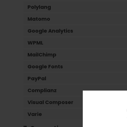
Polylang
Matomo
Google Analytics
WPML
MailChimp
Google Fonts
PayPal
Complianz
Visual Composer
Varie