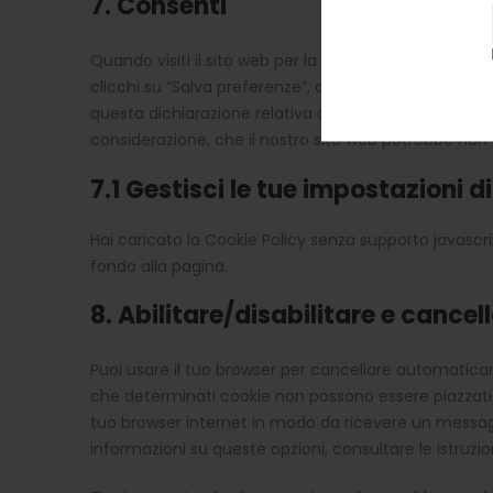
7. Consenti
Quando visiti il sito web per la prima volta, noi m
clicchi su “Salva preferenze”, dai il permesso a noi d
questa dichiarazione relativa ai popup e cookie. Puoi 
considerazione, che il nostro sito web potrebbe non
7.1 Gestisci le tue impostazioni 
Hai caricato la Cookie Policy senza supporto javascri
fondo alla pagina.
8. Abilitare/disabilitare e cance
Puoi usare il tuo browser per cancellare automatic
che determinati cookie non possono essere piazzati. 
tuo browser internet in modo da ricevere un messaggi
informazioni su queste opzioni, consultare le istruzio