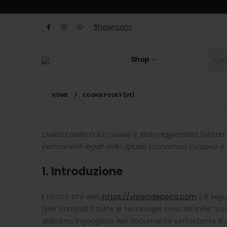
Showroom
Shop
HOME
COOKIE POLICY (UE)
Questa politica sui cookie è stata aggiornata l’ultima v
permanenti legali dello Spazio Economico Europeo e d
1. Introduzione
Il nostro sito web,
https://visionidepoca.com
(di segui
(per comodità tutte le tecnologie sono definite “coo
abbiamo ingaggiato. Nel documento sottostante ti in