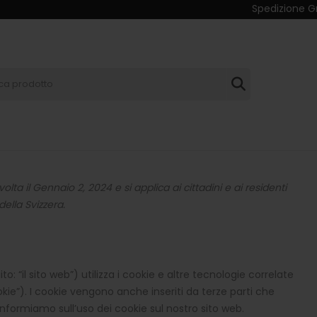
Spe
Cerca:
olta il Gennaio 2, 2024 e si applica ai cittadini e ai residenti
ella Svizzera.
to: “il sito web”) utilizza i cookie e altre tecnologie correlate
kie”). I cookie vengono anche inseriti da terze parti che
formiamo sull’uso dei cookie sul nostro sito web.