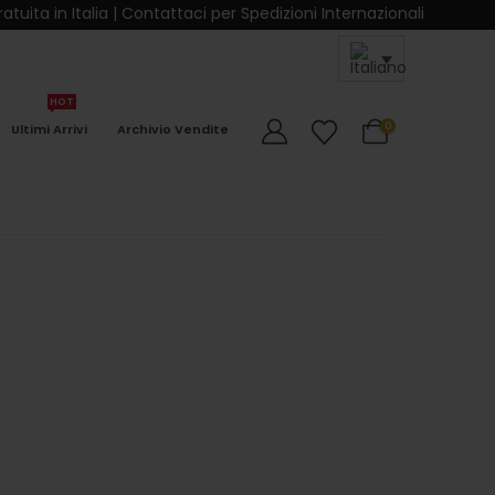
dizione Gratuita in Italia | Contattaci per Spedizioni Internaziona
HOT
0
0
Ultimi Arrivi
Archivio Vendite