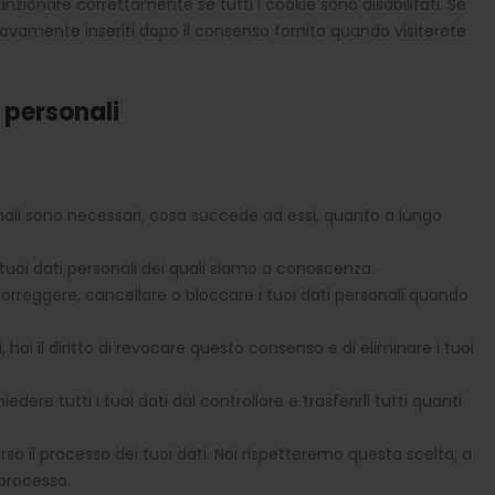
nzionare correttamente se tutti i cookie sono disabilitati. Se
nuovamente inseriti dopo il consenso fornito quando visiterete
i personali
sonali sono necessari, cosa succede ad essi, quanto a lungo
ai tuoi dati personali dei quali siamo a conoscenza.
re, correggere, cancellare o bloccare i tuoi dati personali quando
, hai il diritto di revocare questo consenso e di eliminare i tuoi
richiedere tutti i tuoi dati dal controllore e trasferirli tutti quanti
 verso il processo dei tuoi dati. Noi rispetteremo questa scelta, a
 processo.