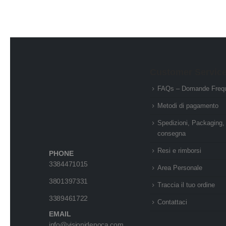
Customer Servic
FAQs – Domande Frequ
Metodi di pagamento
Spedizioni, Packaging,
consegna
Resi e rimborsi
PHONE
3384471015
Area Personale
3801397331
Traccia il tuo ordine
3389461722
Contattaci
EMAIL
info@visionidepoca.com