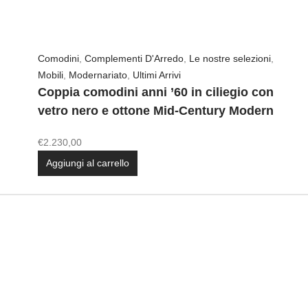
Comodini
,
Complementi D'Arredo
,
Le nostre selezioni
,
Mobili
,
Modernariato
,
Ultimi Arrivi
Coppia comodini anni ’60 in ciliegio con
vetro nero e ottone Mid-Century Modern
€
2.230,00
Aggiungi al carrello