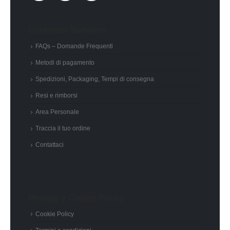
Customer Services
FAQs – Domande Frequenti
Metodi di pagamento
Spedizioni, Packaging, Tempi di consegna
Resi e rimborsi
Area Personale
Traccia il tuo ordine
Contattaci
Privacy e Cookie Policy
Cookie Policy