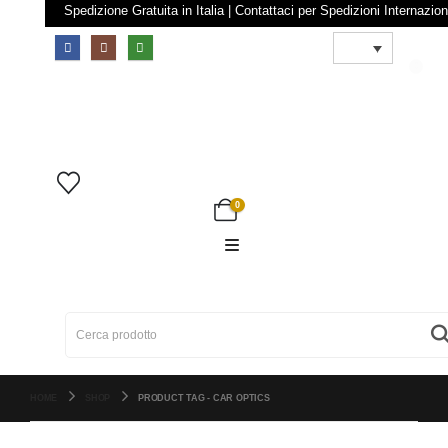
Spedizione Gratuita in Italia | Contattaci per Spedizioni Intern
0
0
Cerca:
HOME
SHOP
PRODUCT TAG -
CAR OPTICS