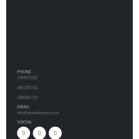
PHONE
3384471015
3801397331
3389461722
EMAIL
info@visionidepoca.com
SOCIAL