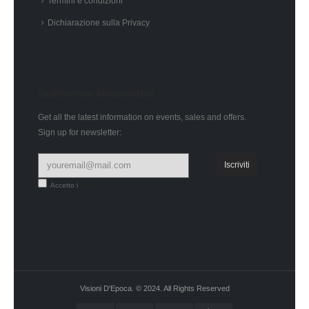
Termini e condizioni
Dichiarazione sulla Privacy
Subscribe Newsletter
Get all the latest information on events, sales and offers.
Sign up for newsletter:
Accetto i
termini e condizioni
Visioni D'Epoca. © 2024. All Rights Reserved