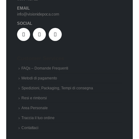
EMAIL
info@visionidepoca.com
SOCIAL
Customer Services
FAQs – Domande Frequenti
Metodi di pagamento
Spedizioni, Packaging, Tempi di consegna
Resi e rimborsi
Area Personale
Traccia il tuo ordine
Contattaci