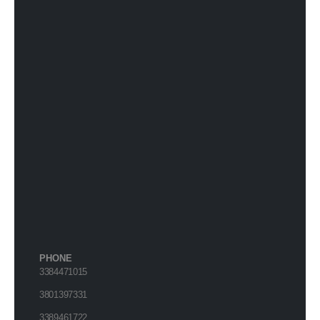
PHONE
3384471015
3801397331
3389461722