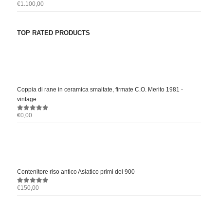
€
1.100,00
0
out of 5
TOP RATED PRODUCTS
Coppia di rane in ceramica smaltate, firmate C.O. Merito 1981 -
vintage
€
0,00
0
out of 5
Contenitore riso antico Asiatico primi del 900
€
150,00
0
out of 5