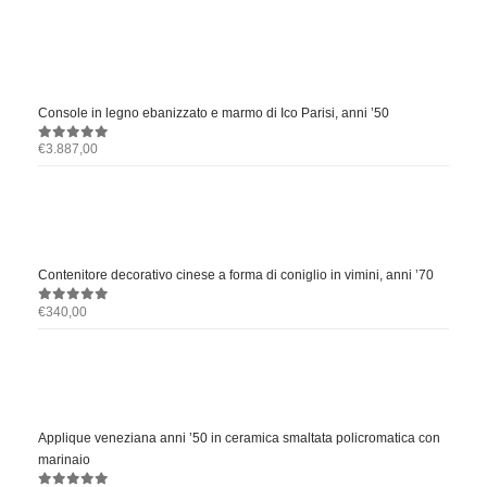
Console in legno ebanizzato e marmo di Ico Parisi, anni ’50
€
3.887,00
0
out of 5
Contenitore decorativo cinese a forma di coniglio in vimini, anni ’70
€
340,00
0
out of 5
Applique veneziana anni ’50 in ceramica smaltata policromatica con
marinaio