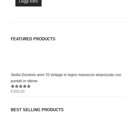
Leggi tutto
FEATURED PRODUCTS
Sedia Dondolo anni 70 vintage in legno massiccio ebanizzato con
puntali in ottone
€
300,00
0
out of 5
BEST SELLING PRODUCTS