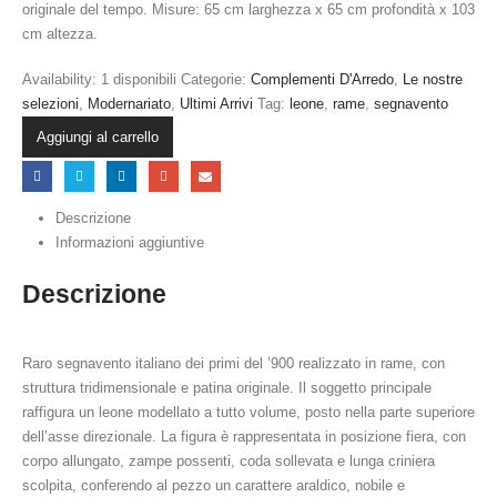
originale del tempo. Misure: 65 cm larghezza x 65 cm profondità x 103
cm altezza.
Availability:
1 disponibili
Categorie:
Complementi D'Arredo
,
Le nostre
selezioni
,
Modernariato
,
Ultimi Arrivi
Tag:
leone
,
rame
,
segnavento
Aggiungi al carrello
Descrizione
Informazioni aggiuntive
Descrizione
Raro segnavento italiano dei primi del ’900 realizzato in rame, con
struttura tridimensionale e patina originale. Il soggetto principale
raffigura un leone modellato a tutto volume, posto nella parte superiore
dell’asse direzionale. La figura è rappresentata in posizione fiera, con
corpo allungato, zampe possenti, coda sollevata e lunga criniera
scolpita, conferendo al pezzo un carattere araldico, nobile e