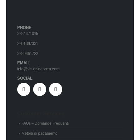
PHONE
3384471015
3801397331
3389461722
EMAIL
info@visionidepoca.com
SOCIAL
Customer Services
FAQs – Domande Frequenti
Metodi di pagamento