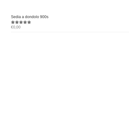
Sedia a dondolo 900s
€
0,00
0
out of 5
+39 338 447 1015