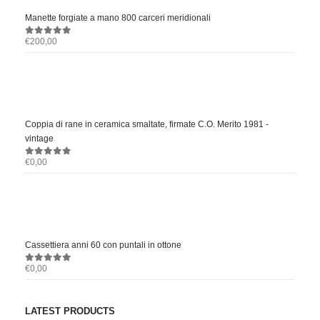
Manette forgiate a mano 800 carceri meridionali
€
200,00
0
out of 5
Coppia di rane in ceramica smaltate, firmate C.O. Merito 1981 -
vintage
€
0,00
0
out of 5
Cassettiera anni 60 con puntali in ottone
€
0,00
0
out of 5
LATEST PRODUCTS