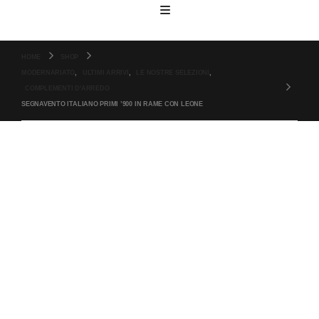
HOME
SHOP
MODERNARIATO
,
ULTIMI ARRIVI
,
LE NOSTRE SELEZIONI
,
COMPLEMENTI D'ARREDO
SEGNAVENTO ITALIANO PRIMI ’900 IN RAME CON LEONE