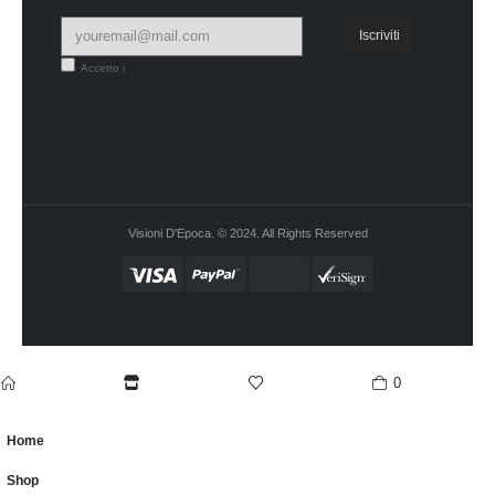
Accetto i
termini e condizioni
Visioni D'Epoca. © 2024. All Rights Reserved
0
home
Shop
wishlist
cart
Home
Shop