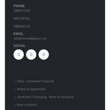
PHONE
3384471015
3801397331
3389461722
EMAIL
info@visionidepoca.com
SOCIAL
Customer Services
FAQs – Domande Frequenti
Metodi di pagamento
Spedizioni, Packaging, Tempi di consegna
Resi e rimborsi