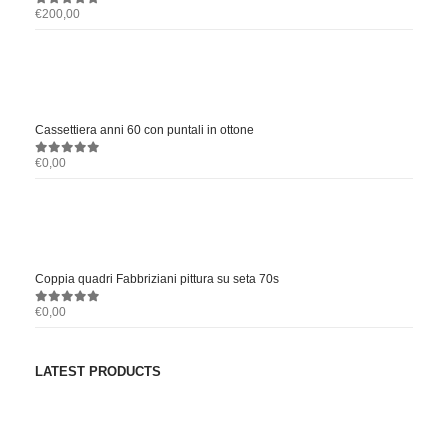
€
200,00
0
out of 5
Cassettiera anni 60 con puntali in ottone
€
0,00
0
out of 5
Coppia quadri Fabbriziani pittura su seta 70s
€
0,00
0
out of 5
LATEST PRODUCTS