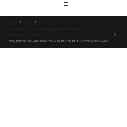
HOME
SHOP
MODERNARIATO
,
ULTIMI ARRIVI
,
LE NOSTRE SELEZIONI
,
COMPLEMENTI D'ARREDO
SEGNAVENTO ITALIANO PRIMI ’900 IN RAME CON DELFINO TRIDIMENSIONALE