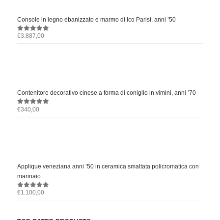
Console in legno ebanizzato e marmo di Ico Parisi, anni ’50
€
3.887,00
0
out of 5
Contenitore decorativo cinese a forma di coniglio in vimini, anni ’70
€
340,00
0
out of 5
Applique veneziana anni ’50 in ceramica smaltata policromatica con
marinaio
€
1.100,00
0
out of 5