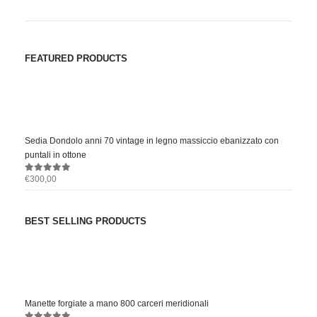
FEATURED PRODUCTS
Sedia Dondolo anni 70 vintage in legno massiccio ebanizzato con
puntali in ottone
€
300,00
0
out of 5
BEST SELLING PRODUCTS
Manette forgiate a mano 800 carceri meridionali