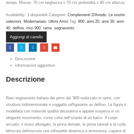
tempo. Misure: 70 cm larghezza x 70 cm profondità x 90 cm altezza.
Availability:
1 disponibili
Categorie:
Complementi D'Arredo
,
Le nostre
selezioni
,
Modernariato
,
Ultimi Arrivi
Tag:
900
,
anni 20
,
anni 30
,
anni
40
,
delfino
,
inizi 900
,
rame
,
segnavento
Aggiungi al carrello
Descrizione
Informazioni aggiuntive
Descrizione
Raro segnavento italiano dei primi del ’900 realizzato in rame, con
struttura tridimensionale e soggetto raffigurante un delfino. La figura è
modellata con notevole qualità decorativa e appare sospesa in un
elegante movimento, come colta nell’istante di un balzo. Il corpo
arcuato, il muso allungato, la pinna dorsale, le pinne laterali e la coda
biforcuta definiscono una silhouette dinamica e armoniosa, capace di