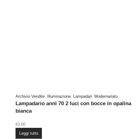
Archivio Vendite
,
Illuminazione
,
Lampadari
,
Modernariato
Lampadario anni 70 2 luci con bocce in opalina
bianca
€
0,00
Leggi tutto