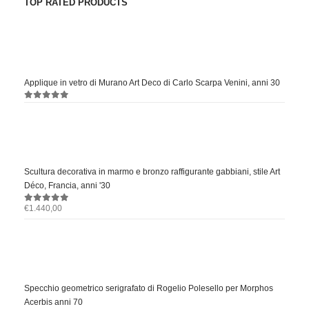
TOP RATED PRODUCTS
Applique in vetro di Murano Art Deco di Carlo Scarpa Venini, anni 30
0
out of 5
Scultura decorativa in marmo e bronzo raffigurante gabbiani, stile Art
Déco, Francia, anni '30
€
1.440,00
0
out of 5
Specchio geometrico serigrafato di Rogelio Polesello per Morphos
Acerbis anni 70