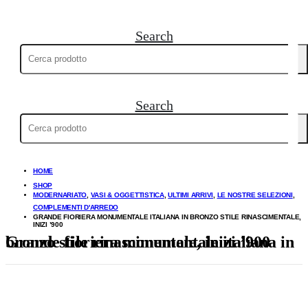
Search
Cerca:
Search
Cerca:
HOME
SHOP
MODERNARIATO
,
VASI & OGGETTISTICA
,
ULTIMI ARRIVI
,
LE NOSTRE SELEZIONI
,
COMPLEMENTI D'ARREDO
GRANDE FIORIERA MONUMENTALE ITALIANA IN BRONZO STILE RINASCIMENTALE,
INIZI ’900
Grande fioriera monumentale italiana in bronzo stile rinascimentale, inizi ’900