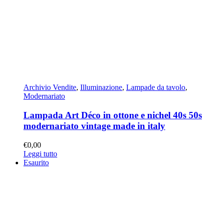
Archivio Vendite
,
Illuminazione
,
Lampade da tavolo
,
Modernariato
Lampada Art Déco in ottone e nichel 40s 50s
modernariato vintage made in italy
€
0,00
Leggi tutto
Esaurito