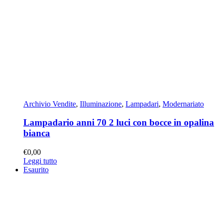
Archivio Vendite
,
Illuminazione
,
Lampadari
,
Modernariato
Lampadario anni 70 2 luci con bocce in opalina
bianca
€
0,00
Leggi tutto
Esaurito