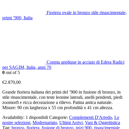
Fioriera ovale in bronzo stile rinascimentale,
primi ’900, Italia
Coppia applique in acciaio di Edera Radici
per SAGIM, Italia, anni 70
0
out of 5
€
2.870,00
Grande fioriera italiana dei primi del ’900 in fusione di bronzo, in
stile rinascimentale, con teste leonine laterali, anelli pendenti, piedi
zoomorfi e ricca decorazione a rilievo. Patina antica naturale.
Misure: 90 cm larghezza x 55 cm profondità x 41 cm altezza.
Availability:
1 disponibili
Categorie:
Complementi D'Arredo
,
Le
nostre selezioni
,
Modernariato
,
Ultimi Arrivi
,
Vasi & Oggettistica
Tag:
bronzo
,
fioriera
,
fusione di bronzo
,
inizi 900
,
rinascimentale