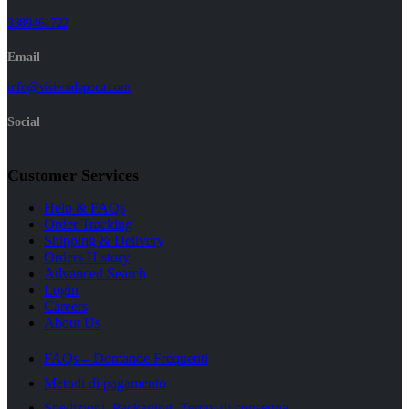
3389461722
Email
info@visionidepoca.com
Social
Customer Services
Help & FAQs
Order Tracking
Shipping & Delivery
Orders History
Advanced Search
Login
Careers
About Us
FAQs – Domande Frequenti
Metodi di pagamento
Spedizioni, Packaging, Tempi di consegna