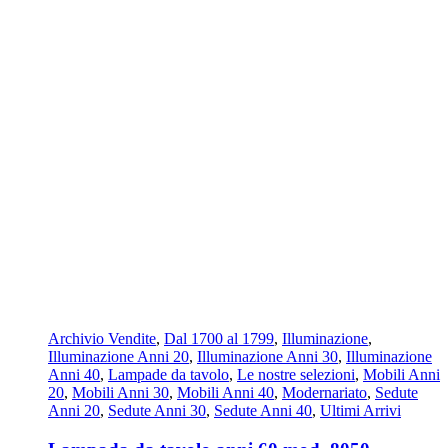
Archivio Vendite
,
Dal 1700 al 1799
,
Illuminazione
,
Illuminazione Anni 20
,
Illuminazione Anni 30
,
Illuminazione
Anni 40
,
Lampade da tavolo
,
Le nostre selezioni
,
Mobili Anni
20
,
Mobili Anni 30
,
Mobili Anni 40
,
Modernariato
,
Sedute
Anni 20
,
Sedute Anni 30
,
Sedute Anni 40
,
Ultimi Arrivi