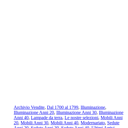
Archivio Vendite
,
Dal 1700 al 1799
,
Illuminazione
,
Illuminazione Anni 20
,
Illuminazione Anni 30
,
Illuminazione
Anni 40
,
Lampade da terra
,
Le nostre selezioni
,
Mobili Anni
20
,
Mobili Anni 30
,
Mobili Anni 40
,
Modernariato
,
Sedute
Anni 20
,
Sedute Anni 30
,
Sedute Anni 40
,
Ultimi Arrivi