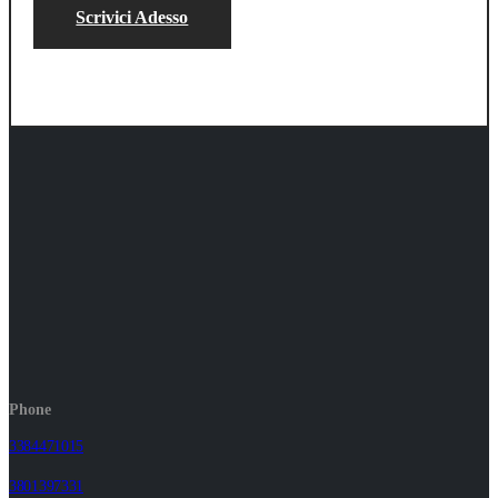
Scrivici Adesso
Phone
3384471015
3801397331