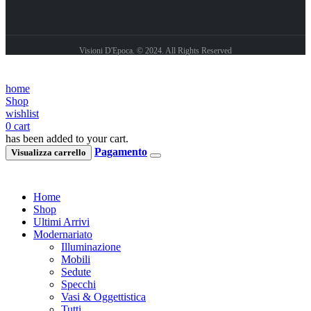
Visioni D'Epoca. © 2024. All Rights Reserved
home
Shop
wishlist
0
cart
has been added to your cart.
Pagamento
Visualizza carrello
Home
Shop
Ultimi Arrivi
Modernariato
Illuminazione
Mobili
Sedute
Specchi
Vasi & Oggettistica
Tutti