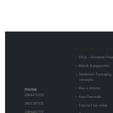
Customer Servic
FAQs – Domande Frequ
Metodi di pagamento
Spedizioni, Packaging,
consegna
Resi e rimborsi
PHONE
3384471015
Area Personale
3801397331
Traccia il tuo ordine
3389461722