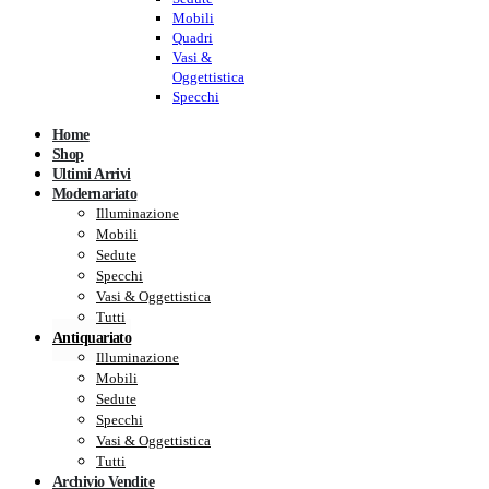
Mobili
Quadri
Vasi &
Oggettistica
Specchi
Home
Shop
Ultimi Arrivi
Modernariato
Illuminazione
Mobili
Sedute
Specchi
Vasi & Oggettistica
Tutti
Antiquariato
Illuminazione
Mobili
Sedute
Specchi
Vasi & Oggettistica
Tutti
Archivio Vendite