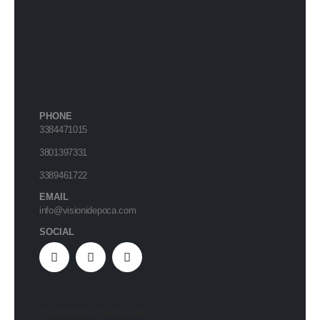
PHONE
3384471015
3801397331
3389461722
EMAIL
info@visionidepoca.com
SOCIAL
Customer Services