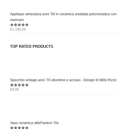
Applique veneziana anni ’50 in ceramica smaltata policromatica con
marinaio
€
1.100,00
0
out of 5
TOP RATED PRODUCTS
Specchio vintage anni '70 alluminio e acciaio - Design di Willy Rizzo
€
0,00
0
out of 5
Vaso ceramica stileFantoni 70s