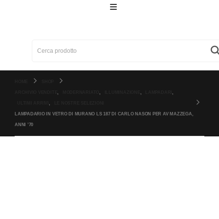
Cerca:
HOME
SHOP
ARCHIVIO VENDITE
,
MODERNARIATO
,
ILLUMINAZIONE
,
LAMPADARI
,
ULTIMI ARRIVI
,
LE NOSTRE SELEZIONI
LAMPADARIO IN VETRO DI MURANO LS 187 DI CARLO NASON PER AV MAZZEGA,
ANNI ’70