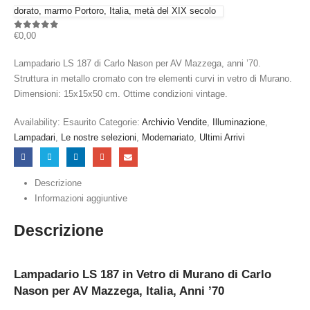
dorato, marmo Portoro, Italia, metà del XIX secolo
€
0,00
0
out of 5
Lampadario LS 187 di Carlo Nason per AV Mazzega, anni ’70.
Struttura in metallo cromato con tre elementi curvi in vetro di Murano.
Dimensioni: 15x15x50 cm. Ottime condizioni vintage.
Availability:
Esaurito
Categorie:
Archivio Vendite
,
Illuminazione
,
Lampadari
,
Le nostre selezioni
,
Modernariato
,
Ultimi Arrivi
Descrizione
Informazioni aggiuntive
Descrizione
Lampadario LS 187 in Vetro di Murano di Carlo
Nason per AV Mazzega, Italia, Anni ’70