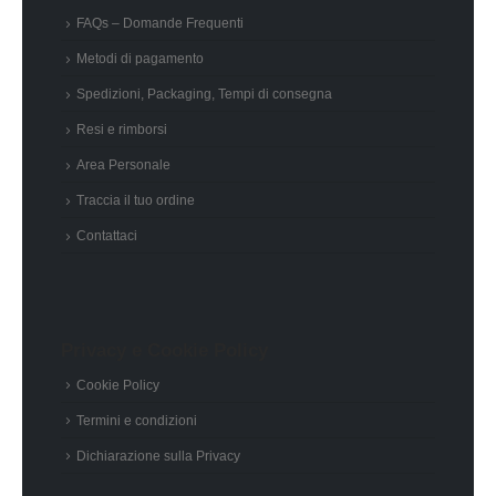
FAQs – Domande Frequenti
Metodi di pagamento
Spedizioni, Packaging, Tempi di consegna
Resi e rimborsi
Area Personale
Traccia il tuo ordine
Contattaci
Privacy e Cookie Policy
Cookie Policy
Termini e condizioni
Dichiarazione sulla Privacy