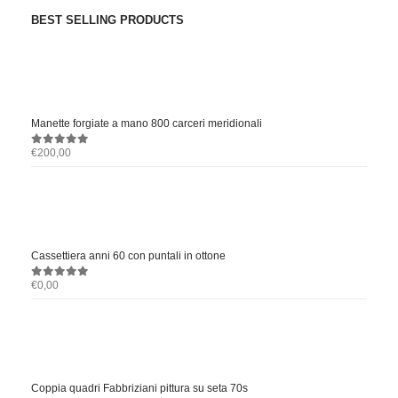
BEST SELLING PRODUCTS
Manette forgiate a mano 800 carceri meridionali
€
200,00
0
out of 5
Cassettiera anni 60 con puntali in ottone
€
0,00
0
out of 5
Coppia quadri Fabbriziani pittura su seta 70s