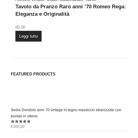
Tavolo da Pranzo Raro anni ’70 Romeo Rega:
Eleganza e Originalità
€
0,00
Leggi tutto
FEATURED PRODUCTS
Sedia Dondolo anni 70 vintage in legno massiccio ebanizzato con
puntali in ottone
€
300,00
0
out of 5