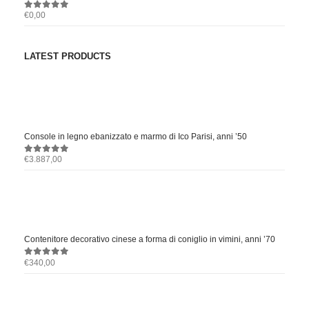
€
0,00
0
out of 5
LATEST PRODUCTS
Console in legno ebanizzato e marmo di Ico Parisi, anni ’50
€
3.887,00
0
out of 5
Contenitore decorativo cinese a forma di coniglio in vimini, anni ’70
€
340,00
0
out of 5