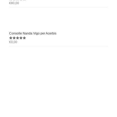
€
80,00
0
out of 5
Consolle Nanda Vigo per Acerbis
€
0,00
0
out of 5