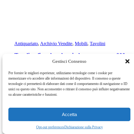
Antiquariato
,
Archivio Vendite
,
Mobili
,
Tavolini
Tavolino finto bamboo in legno e marmo 800s
Gestisci Consenso
€
0,00
Leggi tutto
Per fornire le migliori esperienze, utilizziamo tecnologie come i cookie per
Esaurito
memorizzare e/o accedere alle informazioni del dispositivo. Il consenso a queste
tecnologie ci permetterà di elaborare dati come il comportamento di navigazione o ID
unici su questo sito. Non acconsentire o ritirare il consenso può influire negativamente
su alcune caratteristiche e funzioni.
Accetta
Opt-out preferences
Dichiarazione sulla Privacy