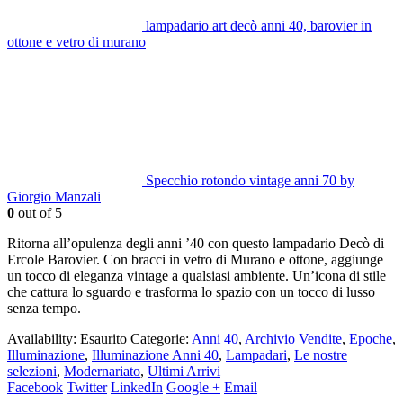
lampadario art decò anni 40, barovier in
ottone e vetro di murano
Specchio rotondo vintage anni 70 by
Giorgio Manzali
0
out of 5
Ritorna all’opulenza degli anni ’40 con questo lampadario Decò di
Ercole Barovier. Con bracci in vetro di Murano e ottone, aggiunge
un tocco di eleganza vintage a qualsiasi ambiente. Un’icona di stile
che cattura lo sguardo e trasforma lo spazio con un tocco di lusso
senza tempo.
Availability:
Esaurito
Categorie:
Anni 40
,
Archivio Vendite
,
Epoche
,
Illuminazione
,
Illuminazione Anni 40
,
Lampadari
,
Le nostre
selezioni
,
Modernariato
,
Ultimi Arrivi
Facebook
Twitter
LinkedIn
Google +
Email