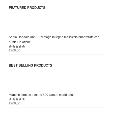
FEATURED PRODUCTS
Sedia Dondolo anni 70 vintage in legno massiccio ebanizzato con
puntali in ottone
€
300,00
0
out of 5
BEST SELLING PRODUCTS
Manette forgiate a mano 800 carceri meridionali
€
200,00
0
out of 5