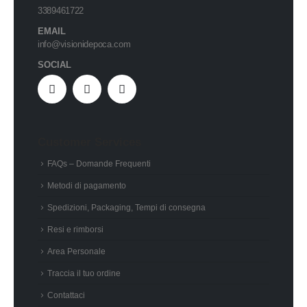
3389461722
EMAIL
info@visionidepoca.com
SOCIAL
Customer Services
FAQs – Domande Frequenti
Metodi di pagamento
Spedizioni, Packaging, Tempi di consegna
Resi e rimborsi
Area Personale
Traccia il tuo ordine
Contattaci