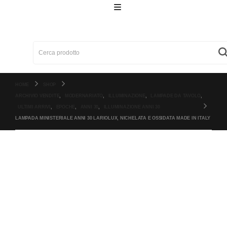
Cerca:
HOME
SHOP
ARCHIVIO VENDITE
,
MODERNARIATO
,
ILLUMINAZIONE
,
LAMPADE DA TAVOLO
,
ULTIMI ARRIVI
,
EPOCHE
,
ANNI 30
,
ILLUMINAZIONE ANNI 30
LAMPADA MINISTERIALE ANNI 30 LARIOLUX, NICHELATA E OSSIDATA MADE IN ITALY