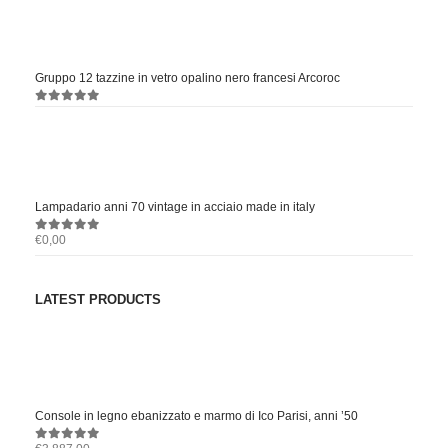
Gruppo 12 tazzine in vetro opalino nero francesi Arcoroc
0
out of 5
Lampadario anni 70 vintage in acciaio made in italy
€
0,00
0
out of 5
LATEST PRODUCTS
Console in legno ebanizzato e marmo di Ico Parisi, anni ’50