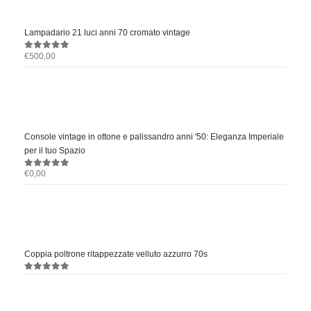
Lampadario 21 luci anni 70 cromato vintage
€
500,00
0
out of 5
Console vintage in ottone e palissandro anni '50: Eleganza Imperiale
per il tuo Spazio
€
0,00
0
out of 5
Coppia poltrone ritappezzate velluto azzurro 70s
0
out of 5