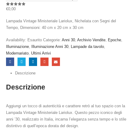
€
0,00
0
out of 5
Lampada Vintage Ministeriale Lariolux, Nichelata con Segni del
Tempo, Dimensioni: 40 cm x 20 cm x 30 cm
Availability:
Esaurito
Categorie:
Anni 30
,
Archivio Vendite
,
Epoche
,
Illuminazione
,
Illuminazione Anni 30
,
Lampade da tavolo
,
Modernariato
,
Ultimi Arrivi
Descrizione
Descrizione
Aggiungi un tocco di autenticità e carattere retrò al tuo spazio con la
Lampada Vintage Ministeriale Lariolux. Questo pezzo iconico degli
anni ’30, realizzato in Italia, incarna l’eleganza senza tempo e lo stile
distintivo di quell’epoca dorata del design.