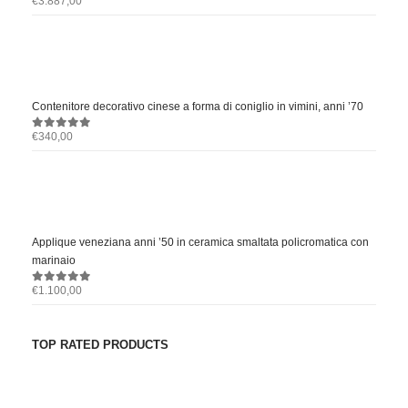
€
3.887,00
0
out of 5
Contenitore decorativo cinese a forma di coniglio in vimini, anni ’70
€
340,00
0
out of 5
Applique veneziana anni ’50 in ceramica smaltata policromatica con
marinaio
€
1.100,00
0
out of 5
TOP RATED PRODUCTS