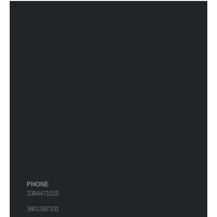
PHONE
3384471015
3801397331