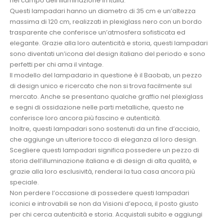
nel campo dell’illuminazione in Italia.
Questi lampadari hanno un diametro di 35 cm e un’altezza
massima di 120 cm, realizzati in plexiglass nero con un bordo
trasparente che conferisce un’atmosfera sofisticata ed
elegante. Grazie alla loro autenticità e storia, questi lampadari
sono diventati un’icona del design italiano del periodo e sono
perfetti per chi ama il vintage.
Il modello del lampadario in questione è il Baobab, un pezzo
di design unico e ricercato che non si trova facilmente sul
mercato. Anche se presentano qualche graffio nel plexiglass
e segni di ossidazione nelle parti metalliche, questo ne
conferisce loro ancora più fascino e autenticità.
Inoltre, questi lampadari sono sostenuti da un fine d’acciaio,
che aggiunge un ulteriore tocco di eleganza al loro design.
Scegliere questi lampadari significa possedere un pezzo di
storia dell’illuminazione italiana e di design di alta qualità, e
grazie alla loro esclusività, renderai la tua casa ancora più
speciale.
Non perdere l’occasione di possedere questi lampadari
iconici e introvabili se non da Visioni d’epoca, il posto giusto
per chi cerca autenticità e storia. Acquistali subito e aggiungi