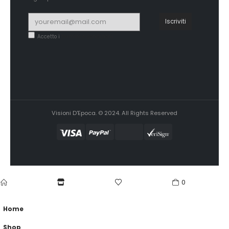
Accetto i
termini e condizioni
Visioni D'Epoca. © 2024. All Rights Reserved
0
home
Shop
wishlist
cart
Home
Shop