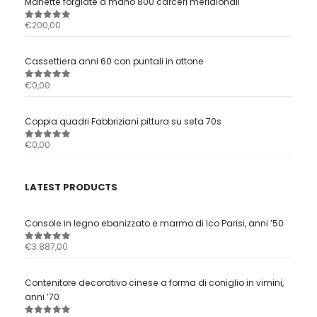
Manette forgiate a mano 800 carceri meridionali
€
200,00
0
out of 5
Cassettiera anni 60 con puntali in ottone
€
0,00
0
out of 5
Coppia quadri Fabbriziani pittura su seta 70s
€
0,00
0
out of 5
LATEST PRODUCTS
Console in legno ebanizzato e marmo di Ico Parisi, anni ’50
€
3.887,00
0
out of 5
Contenitore decorativo cinese a forma di coniglio in vimini,
anni ’70