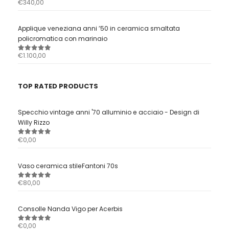
€
340,00
0
out of 5
Applique veneziana anni ’50 in ceramica smaltata
policromatica con marinaio
€
1.100,00
0
out of 5
TOP RATED PRODUCTS
Specchio vintage anni '70 alluminio e acciaio - Design di
Willy Rizzo
€
0,00
0
out of 5
Vaso ceramica stileFantoni 70s
€
80,00
0
out of 5
Consolle Nanda Vigo per Acerbis
€
0,00
0
out of 5