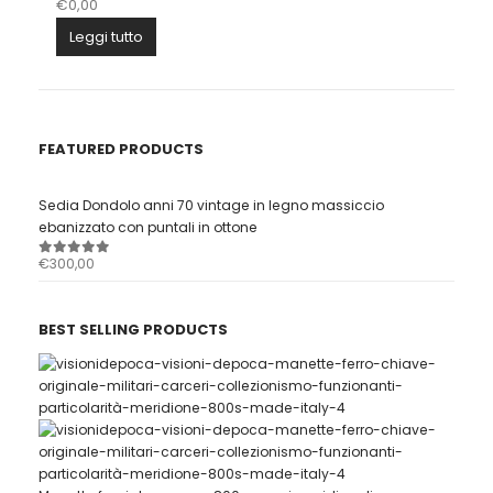
€
0,00
Leggi tutto
FEATURED PRODUCTS
Sedia Dondolo anni 70 vintage in legno massiccio
ebanizzato con puntali in ottone
€
300,00
0
out of 5
BEST SELLING PRODUCTS