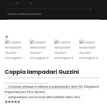
HOME
SHOP
ARCHIVIO VENDITE
,
MODERNARIATO
,
ILLUMINAZIONE
,
LAMPADARI
COPPIA LAMPADARI GUZZINI
Coppia lampadari Guzzini
Console vintage in ottone e palissandro anni ’50: Eleganza
Imperiale per il tuo Spazio
Lampadario con boccia sfaccettata vetro 40’s
0
out of 5