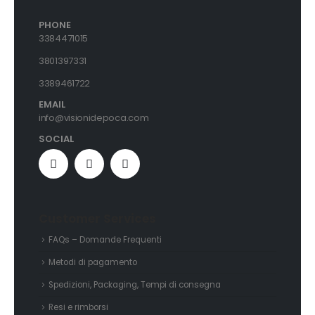
PHONE
3384471015
3801397331
3389461722
EMAIL
info@visionidepoca.com
SOCIAL
Customer Services
FAQs – Domande Frequenti
Metodi di pagamento
Spedizioni, Packaging, Tempi di consegna
Resi e rimborsi